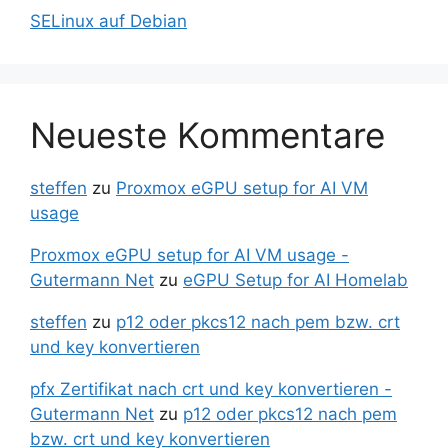
SELinux auf Debian
Neueste Kommentare
steffen
zu
Proxmox eGPU setup for AI VM
usage
Proxmox eGPU setup for AI VM usage -
Gutermann Net
zu
eGPU Setup for AI Homelab
steffen
zu
p12 oder pkcs12 nach pem bzw. crt
und key konvertieren
pfx Zertifikat nach crt und key konvertieren -
Gutermann Net
zu
p12 oder pkcs12 nach pem
bzw. crt und key konvertieren