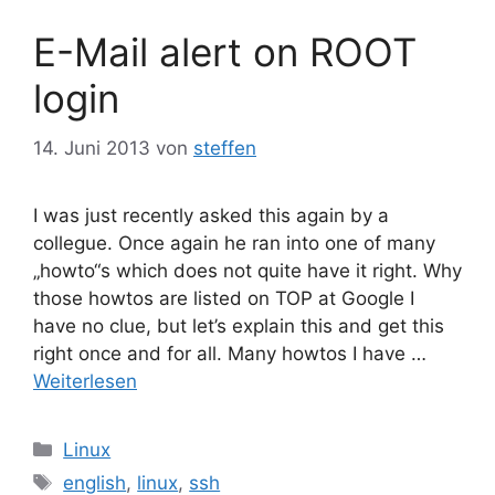
E-Mail alert on ROOT
login
14. Juni 2013
von
steffen
I was just recently asked this again by a
collegue. Once again he ran into one of many
„howto“s which does not quite have it right. Why
those howtos are listed on TOP at Google I
have no clue, but let’s explain this and get this
right once and for all. Many howtos I have …
Weiterlesen
Kategorien
Linux
Schlagwörter
english
,
linux
,
ssh