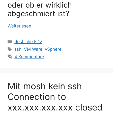
oder ob er wirklich
abgeschmiert ist?
Weiterlesen
Kategorien
Restliche EDV
Schlagwörter
ssh
,
VM Ware
,
vSphere
4 Kommentare
Mit mosh kein ssh
Connection to
xxx.xxx.xxx.xxx closed