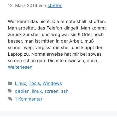
12. März 2014
von
steffen
Wer kennt das nicht. Die remote shell ist offen.
Man arbeitet, das Telefon klingelt. Man kommt
zurück zur shell und weg war sie !! Oder noch
besser, man ist mitten in der Arbeit, muß
schnell weg, vergisst die shell und klappt den
Laptop zu. Normalerweise hat mir bei sowas
screen schon gute Dienste erwiesen, doch …
Weiterlesen
Kategorien
Linux
,
Tools
,
Windows
Schlagwörter
debian
,
linux
,
screen
,
ssh
1 Kommentar