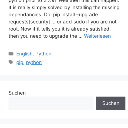
python prior to 2.7.9? Well then this can happen.
It is really simply solved by installing the missing
dependancies. Do: pip install –upgrade
requests[security] … or add sudo if you are not
root. Now if it tells you it is already satisfied,
then you need to upgrade the …
Weiterlesen
Kategorien
English
,
Python
Schlagwörter
pip
,
python
Suchen
Suchen