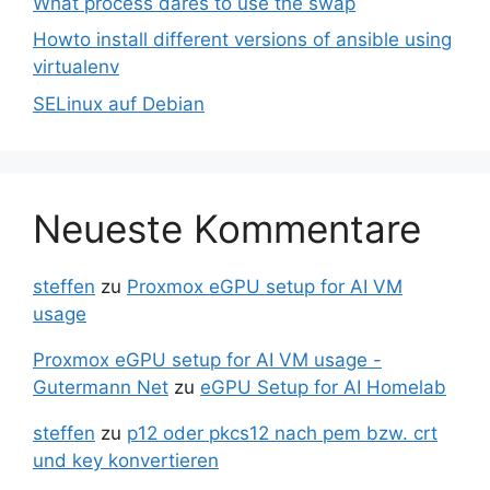
What process dares to use the swap
Howto install different versions of ansible using
virtualenv
SELinux auf Debian
Neueste Kommentare
steffen
zu
Proxmox eGPU setup for AI VM
usage
Proxmox eGPU setup for AI VM usage -
Gutermann Net
zu
eGPU Setup for AI Homelab
steffen
zu
p12 oder pkcs12 nach pem bzw. crt
und key konvertieren