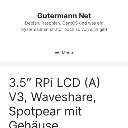
Zum
Inhalt
Gutermann Net
springen
Debian, Raspbian, CentOS und was ein
Systemadministrator noch so von sich gibt
Menü
3.5″ RPi LCD (A)
V3, Waveshare,
Spotpear mit
Gehäuse