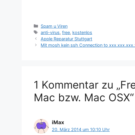
Kategorien
Spam u Viren
Schlagwörter
anti-virus
,
free
,
kostenlos
Apple Reparatur Stuttgart
Mit mosh kein ssh Connection to xxx.xxx.xxx.
1 Kommentar zu „Fre
Mac bzw. Mac OSX“
iMax
20. März 2014 um 10:10 Uhr