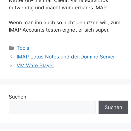
Netter on-line mail Client. Keine extra Libs
notwendig und macht wunderbares IMAP.
Wenn man ihn auch so nicht benutzen will, zum
IMAP Accounts testen eignet er sich super.
Kategorien
Tools
IMAP Lotus Notes und der Domino Server
VM Ware Player
Suchen
Suchen