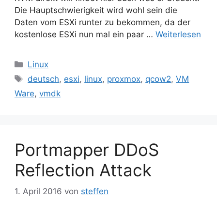
Die Hauptschwierigkeit wird wohl sein die
Daten vom ESXi runter zu bekommen, da der
kostenlose ESXi nun mal ein paar …
Weiterlesen
Kategorien
Linux
Schlagwörter
deutsch
,
esxi
,
linux
,
proxmox
,
qcow2
,
VM
Ware
,
vmdk
Portmapper DDoS
Reflection Attack
1. April 2016
von
steffen