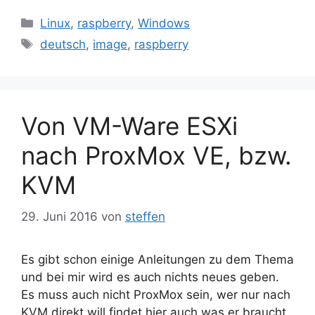
Kategorien
Linux
,
raspberry
,
Windows
Schlagwörter
deutsch
,
image
,
raspberry
Von VM-Ware ESXi
nach ProxMox VE, bzw.
KVM
29. Juni 2016
von
steffen
Es gibt schon einige Anleitungen zu dem Thema
und bei mir wird es auch nichts neues geben.
Es muss auch nicht ProxMox sein, wer nur nach
KVM direkt will findet hier auch was er braucht.