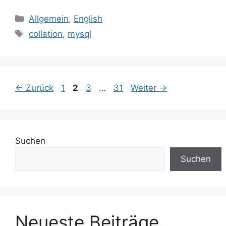
Kategorien
Allgemein
,
English
Schlagwörter
collation
,
mysql
Seite
Seite
Seite
Seite
←
Zurück
1
2
3
…
31
Weiter
→
Suchen
Suchen
Neueste Beiträge